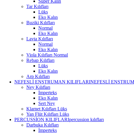
Süper Kalın
Tar Kılıfları
Lüks
Eko Kalın
Buziki Kılıfları
Normal
Eko Kalın
Lavta Kılıfları
Normal
Eko Kalın
Viola Kılıfları Normal
Rebap Kılıfları
Lüks
Eko Kalın
Arp Kılıfları
NEFESLİ ENSTRUMAN KILIFLARI
NEFESLİ ENSTRUM
Ney Kılıfları
İmperteks
Eko Kalın
Sert Ney
Klarnet Kılıfları Lüks
Yan Flüt Kılıfları Lüks
PERCUSSİON KILIFLARI
percussion kılıfları
Darbuka Kılıfları
İmperteks