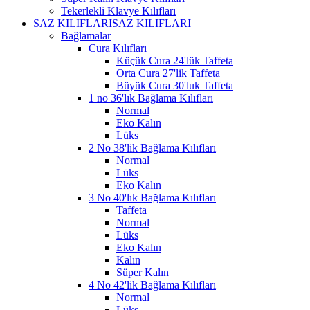
Tekerlekli Klavye Kılıfları
SAZ KILIFLARI
SAZ KILIFLARI
Bağlamalar
Cura Kılıfları
Küçük Cura 24'lük Taffeta
Orta Cura 27'lik Taffeta
Büyük Cura 30'luk Taffeta
1 no 36'lık Bağlama Kılıfları
Normal
Eko Kalın
Lüks
2 No 38'lik Bağlama Kılıfları
Normal
Lüks
Eko Kalın
3 No 40'lık Bağlama Kılıfları
Taffeta
Normal
Lüks
Eko Kalın
Kalın
Süper Kalın
4 No 42'lik Bağlama Kılıfları
Normal
Lüks