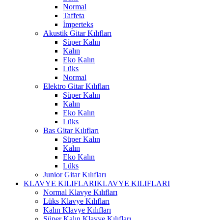
Normal
Taffeta
İmperteks
Akustik Gitar Kılıfları
Süper Kalın
Kalın
Eko Kalın
Lüks
Normal
Elektro Gitar Kılıfları
Süper Kalın
Kalın
Eko Kalın
Lüks
Bas Gitar Kılıfları
Süper Kalın
Kalın
Eko Kalın
Lüks
Junior Gitar Kılıfları
KLAVYE KILIFLARI
KLAVYE KILIFLARI
Normal Klavye Kılıfları
Lüks Klavye Kılıfları
Kalın Klavye Kılıfları
Süper Kalın Klavye Kılıfları