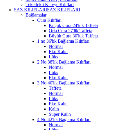
Tekerlekli Klavye Kılıfları
SAZ KILIFLARI
SAZ KILIFLARI
Bağlamalar
Cura Kılıfları
Küçük Cura 24'lük Taffeta
Orta Cura 27'lik Taffeta
Büyük Cura 30'luk Taffeta
1 no 36'lık Bağlama Kılıfları
Normal
Eko Kalın
Lüks
2 No 38'lik Bağlama Kılıfları
Normal
Lüks
Eko Kalın
3 No 40'lık Bağlama Kılıfları
Taffeta
Normal
Lüks
Eko Kalın
Kalın
Süper Kalın
4 No 42'lik Bağlama Kılıfları
Normal
Lüks