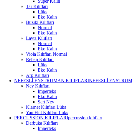
Süper Kalın
Tar Kılıfları
Lüks
Eko Kalın
Buziki Kılıfları
Normal
Eko Kalın
Lavta Kılıfları
Normal
Eko Kalın
Viola Kılıfları Normal
Rebap Kılıfları
Lüks
Eko Kalın
Arp Kılıfları
NEFESLİ ENSTRUMAN KILIFLARI
NEFESLİ ENSTRUM
Ney Kılıfları
İmperteks
Eko Kalın
Sert Ney
Klarnet Kılıfları Lüks
Yan Flüt Kılıfları Lüks
PERCUSSİON KILIFLARI
percussion kılıfları
Darbuka Kılıfları
İmperteks