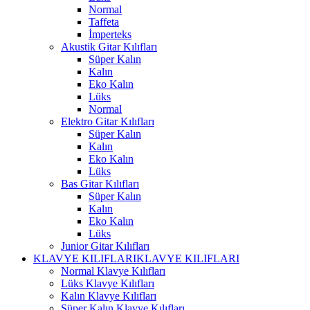
Normal
Taffeta
İmperteks
Akustik Gitar Kılıfları
Süper Kalın
Kalın
Eko Kalın
Lüks
Normal
Elektro Gitar Kılıfları
Süper Kalın
Kalın
Eko Kalın
Lüks
Bas Gitar Kılıfları
Süper Kalın
Kalın
Eko Kalın
Lüks
Junior Gitar Kılıfları
KLAVYE KILIFLARI
KLAVYE KILIFLARI
Normal Klavye Kılıfları
Lüks Klavye Kılıfları
Kalın Klavye Kılıfları
Süper Kalın Klavye Kılıfları