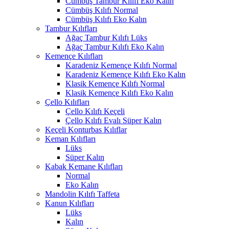
Cümbüş Tambur Kılıfı Eko Kalın
Cümbüş Kılıfı Normal
Cümbüş Kılıfı Eko Kalın
Tambur Kılıfları
Ağaç Tambur Kılıfı Lüks
Ağaç Tambur Kılıfı Eko Kalın
Kemençe Kılıfları
Karadeniz Kemençe Kılıfı Normal
Karadeniz Kemençe Kılıfı Eko Kalın
Klasik Kemençe Kılıfı Normal
Klasik Kemençe Kılıfı Eko Kalın
Çello Kılıfları
Çello Kılıfı Keçeli
Çello Kılıfı Evalı Süper Kalın
Keçeli Konturbas Kılıflar
Keman Kılıfları
Lüks
Süper Kalın
Kabak Kemane Kılıfları
Normal
Eko Kalın
Mandolin Kılıfı Taffeta
Kanun Kılıfları
Lüks
Kalın