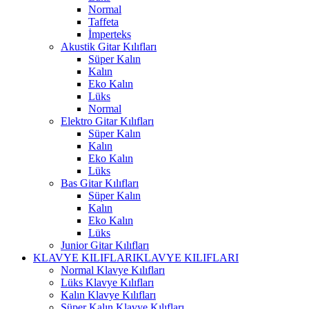
Normal
Taffeta
İmperteks
Akustik Gitar Kılıfları
Süper Kalın
Kalın
Eko Kalın
Lüks
Normal
Elektro Gitar Kılıfları
Süper Kalın
Kalın
Eko Kalın
Lüks
Bas Gitar Kılıfları
Süper Kalın
Kalın
Eko Kalın
Lüks
Junior Gitar Kılıfları
KLAVYE KILIFLARI
KLAVYE KILIFLARI
Normal Klavye Kılıfları
Lüks Klavye Kılıfları
Kalın Klavye Kılıfları
Süper Kalın Klavye Kılıfları