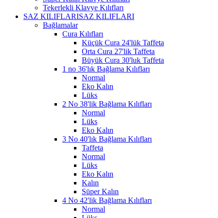
Tekerlekli Klavye Kılıfları
SAZ KILIFLARI
SAZ KILIFLARI
Bağlamalar
Cura Kılıfları
Küçük Cura 24'lük Taffeta
Orta Cura 27'lik Taffeta
Büyük Cura 30'luk Taffeta
1 no 36'lık Bağlama Kılıfları
Normal
Eko Kalın
Lüks
2 No 38'lik Bağlama Kılıfları
Normal
Lüks
Eko Kalın
3 No 40'lık Bağlama Kılıfları
Taffeta
Normal
Lüks
Eko Kalın
Kalın
Süper Kalın
4 No 42'lik Bağlama Kılıfları
Normal
Lüks