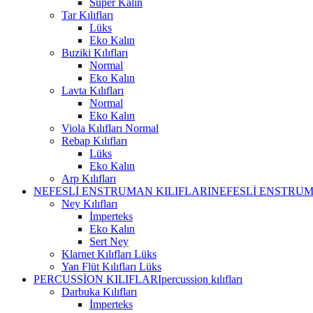
Süper Kalın
Tar Kılıfları
Lüks
Eko Kalın
Buziki Kılıfları
Normal
Eko Kalın
Lavta Kılıfları
Normal
Eko Kalın
Viola Kılıfları Normal
Rebap Kılıfları
Lüks
Eko Kalın
Arp Kılıfları
NEFESLİ ENSTRUMAN KILIFLARI
NEFESLİ ENSTRUM
Ney Kılıfları
İmperteks
Eko Kalın
Sert Ney
Klarnet Kılıfları Lüks
Yan Flüt Kılıfları Lüks
PERCUSSİON KILIFLARI
percussion kılıfları
Darbuka Kılıfları
İmperteks