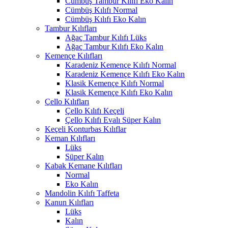
Cümbüş Tambur Kılıfı Eko Kalın
Cümbüş Kılıfı Normal
Cümbüş Kılıfı Eko Kalın
Tambur Kılıfları
Ağaç Tambur Kılıfı Lüks
Ağaç Tambur Kılıfı Eko Kalın
Kemençe Kılıfları
Karadeniz Kemençe Kılıfı Normal
Karadeniz Kemençe Kılıfı Eko Kalın
Klasik Kemençe Kılıfı Normal
Klasik Kemençe Kılıfı Eko Kalın
Çello Kılıfları
Çello Kılıfı Keçeli
Çello Kılıfı Evalı Süper Kalın
Keçeli Konturbas Kılıflar
Keman Kılıfları
Lüks
Süper Kalın
Kabak Kemane Kılıfları
Normal
Eko Kalın
Mandolin Kılıfı Taffeta
Kanun Kılıfları
Lüks
Kalın